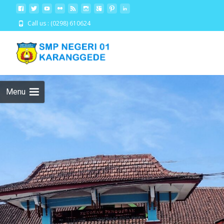
Call us : (0298) 610624
Menu