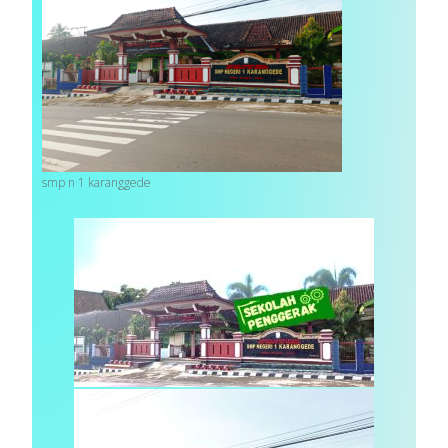
smp n 1 karanggede