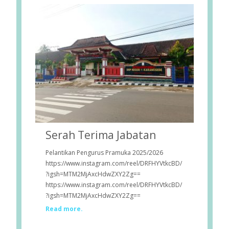
Serah Terima Jabatan
Pelantikan Pengurus Pramuka 2025/2026
https://www.instagram.com/reel/DRFHYVtkcBD/
?igsh=MTM2MjAxcHdwZXY2Zg==
https://www.instagram.com/reel/DRFHYVtkcBD/
?igsh=MTM2MjAxcHdwZXY2Zg==
Read more.