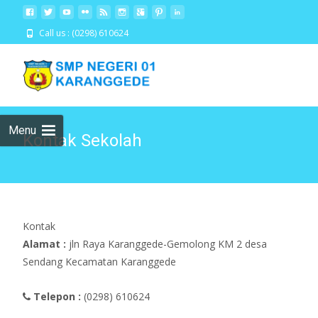
Call us : (0298) 610624
Skip
to
cont
Menu
Kontak Sekolah
Kontak
Alamat :
jln Raya Karanggede-Gemolong KM 2 desa
Sendang Kecamatan Karanggede
Telepon :
(0298) 610624