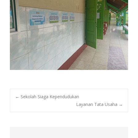
Post
←
Sekolah Siaga Kependudukan
Layanan Tata Usaha
→
navigation