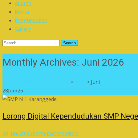
Alumni
Berita
Pengumuman
Gallery
Search
for:
Monthly Archives: Juni 2026
SMP NEGERI 1 KARANGGEDE
>
2026
>
Juni
28
Jun/26
Lorong Digital Kependudukan SMP Nege
28 Juni 2026
Uncategorized
admin