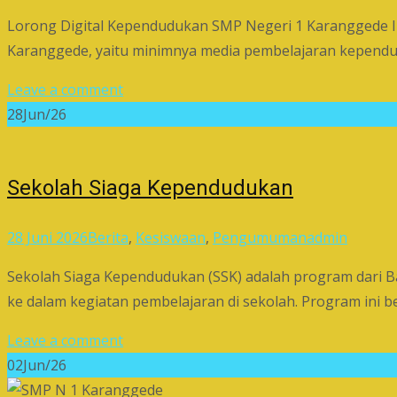
Lorong Digital Kependudukan SMP Negeri 1 Karanggede Inov
Karanggede, yaitu minimnya media pembelajaran kepend
Leave a comment
28
Jun/26
Sekolah Siaga Kependudukan
28 Juni 2026
Berita
,
Kesiswaan
,
Pengumuman
admin
Sekolah Siaga Kependudukan (SSK) adalah program dari
ke dalam kegiatan pembelajaran di sekolah. Program ini
Leave a comment
02
Jun/26