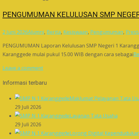
PENGUMUMAN KELULUSAN SMP NEGERI
2 Juni 2026
Alumni
,
Berita
,
Kesiswaan
,
Pengumuman
,
Prest
PENGUMUMAN Laporan Kelulusan SMP Negeri 1 Karanggede 
Karanggede mulai pukul 15.00 WIB dengan cara sebagai
R
Leave a comment
Informasi terbaru
Maklumat Pelayanan Tata Us
29 Juli 2026
Layanan Tata Usaha
29 Juli 2026
Lorong Digital Kependuduka