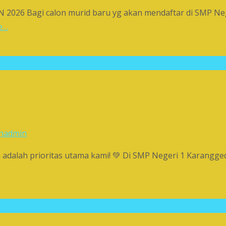
Bagi calon murid baru yg akan mendaftar di SMP Negeri
e…
n
admin
dalah prioritas utama kami! 💚 Di SMP Negeri 1 Karanggede