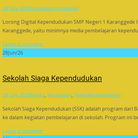
28 Juni 2026
Uncategorized
admin
Lorong Digital Kependudukan SMP Negeri 1 Karanggede Inov
Karanggede, yaitu minimnya media pembelajaran kepend
Leave a comment
28
Jun/26
Sekolah Siaga Kependudukan
28 Juni 2026
Berita
,
Kesiswaan
,
Pengumuman
admin
Sekolah Siaga Kependudukan (SSK) adalah program dari
ke dalam kegiatan pembelajaran di sekolah. Program ini
Leave a comment