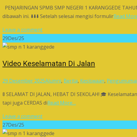
PENJARINGAN SPMB SMP NEGERI 1 KARANGGEDE TAHUN 2026 
dibawah ini. ⬇️⬇️⬇️ Setelah selesai mengisi formulir
Read Mor
Leave a comment
29
Des/25
Video Keselamatan Di Jalan
29 Desember 2025
Alumni
,
Berita
,
Kesiswaan
,
Pengumuma
🚦 SELAMAT DI JALAN, HEBAT DI SEKOLAH! 🎓 Keselamatan a
tapi juga CERDAS di
Read More…
Leave a comment
27
Des/25