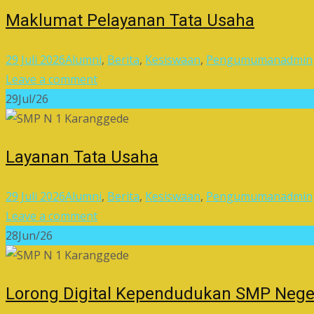
Maklumat Pelayanan Tata Usaha
29 Juli 2026
Alumni
,
Berita
,
Kesiswaan
,
Pengumuman
admin
Leave a comment
29
Jul/26
Layanan Tata Usaha
29 Juli 2026
Alumni
,
Berita
,
Kesiswaan
,
Pengumuman
admin
Leave a comment
28
Jun/26
Lorong Digital Kependudukan SMP Nege