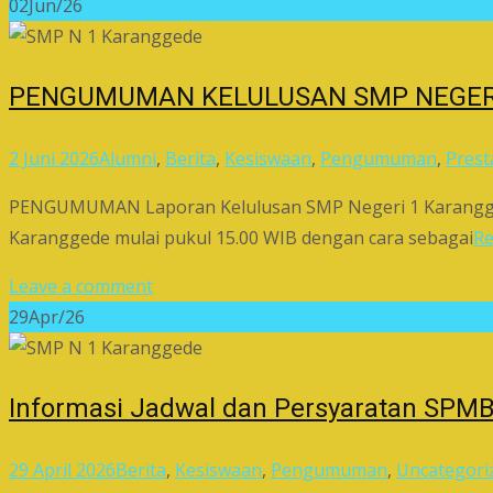
02
Jun/26
PENGUMUMAN KELULUSAN SMP NEGERI
2 Juni 2026
Alumni
,
Berita
,
Kesiswaan
,
Pengumuman
,
Prest
PENGUMUMAN Laporan Kelulusan SMP Negeri 1 Karanggede 
Karanggede mulai pukul 15.00 WIB dengan cara sebagai
R
Leave a comment
29
Apr/26
Informasi Jadwal dan Persyaratan SPM
29 April 2026
Berita
,
Kesiswaan
,
Pengumuman
,
Uncategori