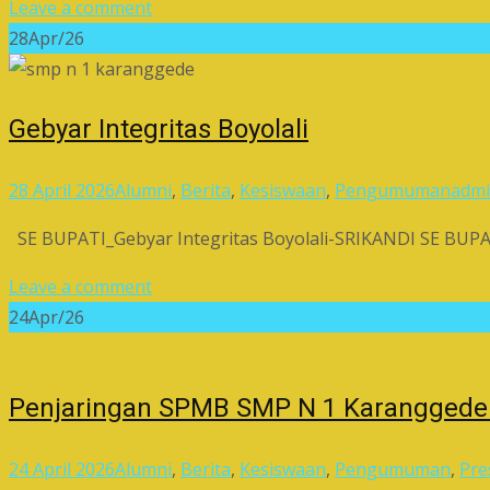
Leave a comment
28
Apr/26
Gebyar Integritas Boyolali
28 April 2026
Alumni
,
Berita
,
Kesiswaan
,
Pengumuman
adm
SE BUPATI_Gebyar Integritas Boyolali-SRIKANDI SE BUPAT
Leave a comment
24
Apr/26
Penjaringan SPMB SMP N 1 Karanggede
24 April 2026
Alumni
,
Berita
,
Kesiswaan
,
Pengumuman
,
Pre