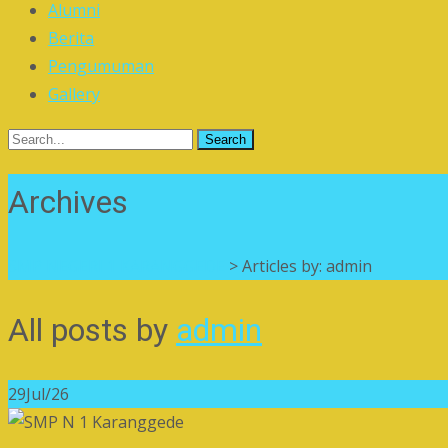
Alumni
Berita
Pengumuman
Gallery
Search
for:
Archives
SMP NEGERI 1 KARANGGEDE
>
Articles by: admin
All posts by
admin
29
Jul/26