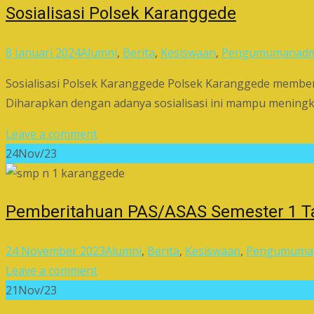
Sosialisasi Polsek Karanggede
8 Januari 2024
Alumni
,
Berita
,
Kesiswaan
,
Pengumuman
ad
Sosialisasi Polsek Karanggede Polsek Karanggede member
Diharapkan dengan adanya sosialisasi ini mampu mening
Leave a comment
24
Nov/23
Pemberitahuan PAS/ASAS Semester 1 Ta
24 November 2023
Alumni
,
Berita
,
Kesiswaan
,
Pengumuma
Leave a comment
21
Nov/23