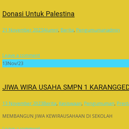
Donasi Untuk Palestina
21 November 2023
Alumni
,
Berita
,
Pengumuman
admin
Leave a comment
13
Nov/23
JIWA WIRA USAHA SMPN 1 KARANGGED
13 November 2023
Berita
,
Kesiswaan
,
Pengumuman
,
Prest
MEMBANGUN JIWA KEWIRAUSAHAAN DI SEKOLAH
Leave a comment