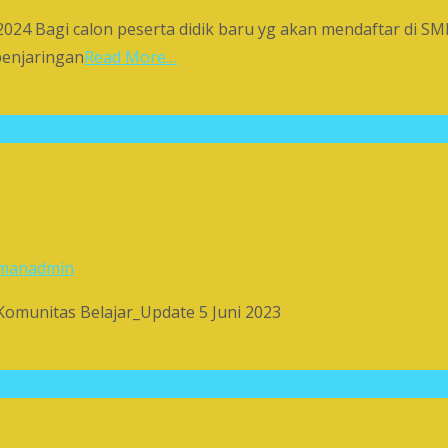
agi calon peserta didik baru yg akan mendaftar di SMP 
 penjaringan
Read More…
man
admin
munitas Belajar_Update 5 Juni 2023