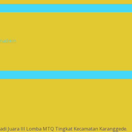
n
admin
jadi Juara III Lomba MTQ Tingkat Kecamatan Karanggede.