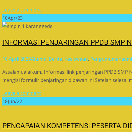
Leave a comment
10
Apr/23
INFORMASI PENJARINGAN PPDB SMP N
10 April 2023
Alumni
,
Berita
,
Kesiswaan
,
Pengumuman
adm
Assalamualaikum.. Informasi link penjaringan PPDB SMP 
mengisi formulir penjaringan dibawah ini Setelah selesai 
Leave a comment
18
Jun/22
PENCAPAIAN KOMPETENSI PESERTA DI