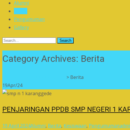
Alumni
Berita
Pengumuman
Gallery
Search
for:
Category Archives: Berita
SMP NEGERI 1 KARANGGEDE
>
Berita
19
Apr/24
PENJARINGAN PPDB SMP NEGERI 1 KA
19 April 2024
Alumni
,
Berita
,
Kesiswaan
,
Pengumuman
adm