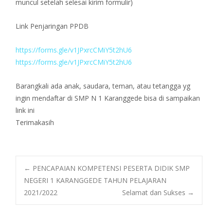
muncul setelah selesai kirim formulir)
Link Penjaringan PPDB
https://forms.gle/v1JPxrcCMiY5t2hU6
https://forms.gle/v1JPxrcCMiY5t2hU6
Barangkali ada anak, saudara, teman, atau tetangga yg
ingin mendaftar di SMP N 1 Karanggede bisa di sampaikan
link ini
Terimakasih
Post
←
PENCAPAIAN KOMPETENSI PESERTA DIDIK SMP
NEGERI 1 KARANGGEDE TAHUN PELAJARAN
2021/2022
Selamat dan Sukses
→
navigation