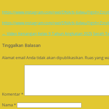
https://www.instagram.com/reel/DNArb-6xlwu/?igsh=Z
https://www.instagram.com/reel/DNArb-6xlwu/?igsh=Z
←
Video Kenangan Kelas 9 Tahun Angkatan 2025
Serah T
Post
navigation
Tinggalkan Balasan
Alamat email Anda tidak akan dipublikasikan.
Ruas yang wa
Komentar
*
Nama
*