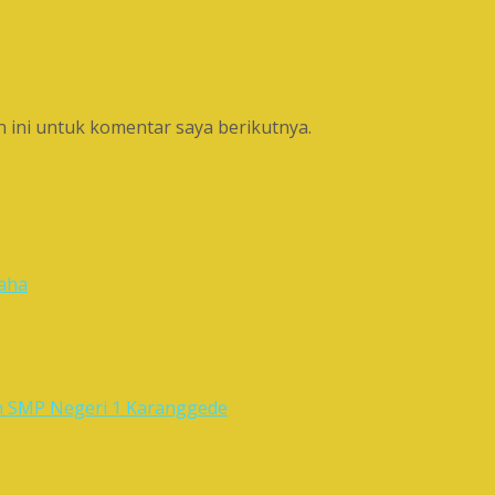
 ini untuk komentar saya berikutnya.
aha
n SMP Negeri 1 Karanggede