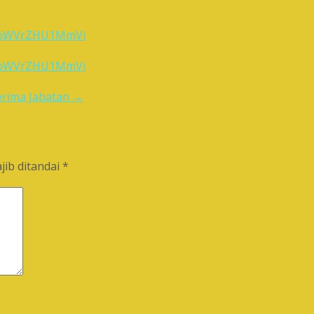
zcybWVrZHU1MmVi
zcybWVrZHU1MmVi
erima Jabatan
→
jib ditandai
*