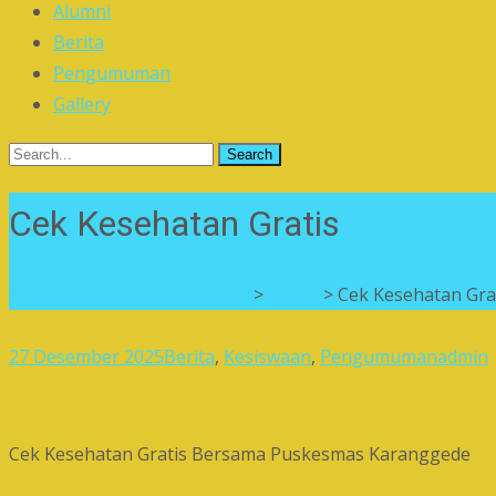
Alumni
Berita
Pengumuman
Gallery
Search
for:
Cek Kesehatan Gratis
SMP NEGERI 1 KARANGGEDE
>
Berita
>
Cek Kesehatan Gra
27 Desember 2025
Berita
,
Kesiswaan
,
Pengumuman
admin
Cek Kesehatan Gratis Bersama Puskesmas Karanggede