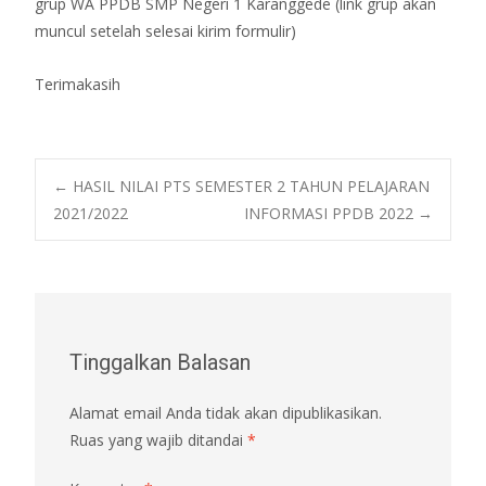
grup WA PPDB SMP Negeri 1 Karanggede (link grup akan
muncul setelah selesai kirim formulir)
Terimakasih
Post
←
HASIL NILAI PTS SEMESTER 2 TAHUN PELAJARAN
2021/2022
INFORMASI PPDB 2022
→
navigation
Tinggalkan Balasan
Alamat email Anda tidak akan dipublikasikan.
Ruas yang wajib ditandai
*