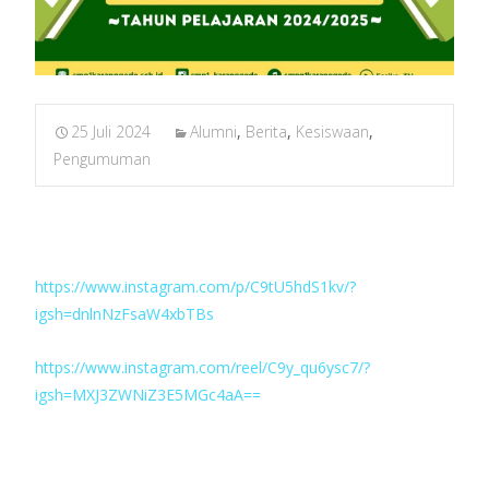
25 Juli 2024
Alumni
,
Berita
,
Kesiswaan
,
Pengumuman
https://www.instagram.com/p/C9tU5hdS1kv/?
igsh=dnlnNzFsaW4xbTBs
https://www.instagram.com/reel/C9y_qu6ysc7/?
igsh=MXJ3ZWNiZ3E5MGc4aA==